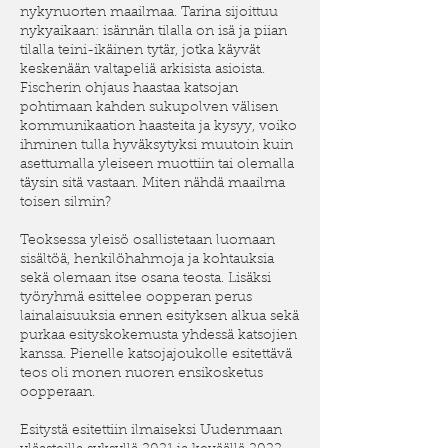
nykynuorten maailmaa. Tarina sijoittuu
nykyaikaan: isännän tilalla on isä ja piian
tilalla teini-ikäinen tytär, jotka käyvät
keskenään valtapeliä arkisista asioista.
Fischerin ohjaus haastaa katsojan
pohtimaan kahden sukupolven välisen
kommunikaation haasteita ja kysyy, voiko
ihminen tulla hyväksytyksi muutoin kuin
asettumalla yleiseen muottiin tai olemalla
täysin sitä vastaan. Miten nähdä maailma
toisen silmin?
Teoksessa yleisö osallistetaan luomaan
sisältöä, henkilöhahmoja ja kohtauksia
sekä olemaan itse osana teosta. Lisäksi
työryhmä esittelee oopperan perus
lainalaisuuksia ennen esityksen alkua sekä
purkaa esityskokemusta yhdessä katsojien
kanssa. Pienelle katsojajoukolle esitettävä
teos oli monen nuoren ensikosketus
oopperaan.
Esitystä esitettiin ilmaiseksi Uudenmaan