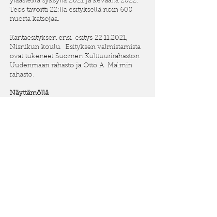
yläasteilla syksyllä 2021 ja keväällä 2022.
Teos tavoitti 22:lla esityksellä noin 600
nuorta katsojaa.
Kantaesityksen ensi-esitys 22.11.2021,
Nisnikun koulu. Esityksen valmistamista
ovat tukeneet Suomen Kulttuurirahaston
Uudenmaan rahasto ja Otto A. Malmin
rahasto.
Näyttämöllä
Pikkurilli, teini-ikäinen tyttö: Mia
Heikkinen (sopraano)
Isä: Joonas Orrain (baritoni)
Muusikko: Sini Ström (harmonikka)
Työryhmä
Musiikki: G.B. Pergolesi
Libretto: Lija Fischer, Joonas Orrain, Mia
Heikkinen ja Sini Ström
Ohjaus: Lija Fischer
Musiikin sovitus harmonikalle: Sini Ström
Lavastus- ja pukusuunnittelu: Veera-
Maija Murtola