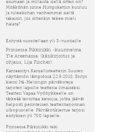
asumaan ja millaista siellä sitten on?
Mitäköhän sinne Himpskattiin kuuluu
ja tuleekohan vanhemmat sieltä
takaisin, jos sittenkin tekee mieli
halata?
​Esitystä suositellaan yli 3-vuotiaille
Prinsessa Pikkiriikki -kuunnelma
Yle Areenassa (käsikirjoitus ja
ohjaus, Lija Fischer):
Kantaesitys Kansallisteatterin Suuren
näyttämön lämpiössä
22.9.2018
. Esitys
kiersi Itä-Helsingin päiväkoteja
tarjoten lapsille teatteria ilmaiseksi.
Teatteri Vapaa Vyöhykkeelle on
tärkeää tavoittaa katsojia, jotka jäävät
helposti perinteisen teatteritarjonnan
ulkopuolelle. Päiväkotikiertue tarjosi
esityksen yli 700 lapselle.
Prinsessa Pikkiriikki teki