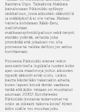
Rasittava Urpo. Taikakoira Makkara
kainalossaan Pikkiriikki syöksyy
seikkailuun, jossa aikuisten säännöillä
ja määräyksillä ei ole valtaa. Matkan
varrella kohdataan Räkä-Eetu,
osallistutaan
makkaransyöntikilpailuun sekä tietysti
etsitään ystävää, sellaista joka
ymmärtää että jokainen voi olla
prinsessa tai vaikka delfiini jos sattuu
huvittamaan.
Prinsessa Pikkiriikki etenee leikin
assosiatiivisella logiikalla luoden koko
ajan uusia maailmoja joihin aikuisten
typerät säännöt eivät ulotu. Leikin
kautta käsitellään vakaviakin aiheita,
kuten lapsen kriisiä tämän saadessa
tietää että äidin vatsaan on muuttanut
asumaan JOKU! Kuvitteleeko
Pikkiriikki koiransa taikavoimat vai
onko se oikeasti taikova koira? Miten
äidin sisälle voi muuttaa joku