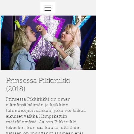
Prinsessa Pikkiriikki
(2018)
Prinsessa Pikkiriikki on oman
elämänsä bätmän ja kaikkien
tuhmuroijien sankari, joka voi taikoa
aikuiset vaikka Himpskattiin
määräilemästä. Ja sen Pikkiriikki
tekeekin, kun saa kuulla, että äidin
vatsaan on muuttanut asumaan eräs