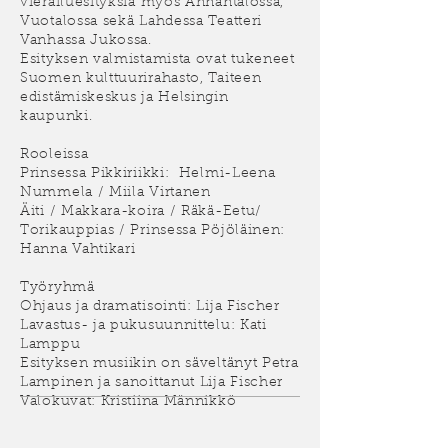
vierailuesityksiä myös Annantalossa,
Vuotalossa sekä Lahdessa Teatteri
Vanhassa Jukossa.
Esityksen valmistamista ovat tukeneet
Suomen kulttuurirahasto, Taiteen
edistämiskeskus ja Helsingin
kaupunki.
Rooleissa
Prinsessa Pikkiriikki: Helmi-Leena
Nummela / Miila Virtanen
Äiti / Makkara-koira / Räkä-Eetu/
Torikauppias / Prinsessa Pöjöläinen:
Hanna Vahtikari
Työryhmä
Ohjaus ja dramatisointi: Lija Fischer
Lavastus- ja pukusuunnittelu: Kati
Lamppu
Esityksen musiikin on säveltänyt Petra
Lampinen ja sanoittanut Lija Fischer
Valokuvat: Kristiina Männikkö